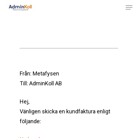
Hit enter to search or ESC to close
Från: Metafysen
Till: AdminKoll AB
Hej,
Vänligen skicka en kundfaktura enligt
följande: